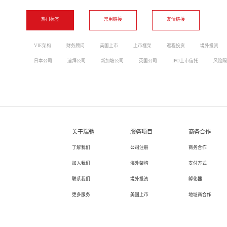
热门标签
常用链接
友情链接
VIE架构
财务顾问
美国上市
上市框架
返程投资
境外投资
日本公司
迪拜公司
新加坡公司
英国公司
IPO上市信托
风险隔
关于瑞驰
服务项目
商务合作
了解我们
公司注册
商务合作
加入我们
海外架构
支付方式
联系我们
境外投资
孵化器
更多服务
美国上市
地址商合作