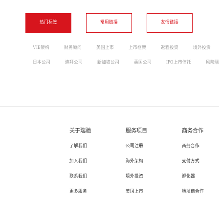
热门标签
常用链接
友情链接
VIE架构
财务顾问
美国上市
上市框架
返程投资
境外投资
日本公司
迪拜公司
新加坡公司
英国公司
IPO上市信托
风险隔
关于瑞驰
服务项目
商务合作
了解我们
公司注册
商务合作
加入我们
海外架构
支付方式
联系我们
境外投资
孵化器
更多服务
美国上市
地址商合作