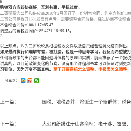
6
购销双方应该协商好，互利共赢，平稳过度。
二哥税税念公司和供应商2018年2月签订了一份销售合同，约定含税价10
二哥公司觉得开16%发票有点亏，需要调整合同价格。经过协商不含税
不含税合同价=100/1.17=85.47
调整后的含税合同价=85.47*1.16=
99.15
。
7
以上观点，均为二哥税税念根据税收文件以及自己经验理解总结而得出，
如果最终执行和理解有差，被打脸，也是一种思考学习，我反而希望被打
任何新政策的出台都不能回避增值税的原理和实质，前面推荐了一个报税
讲真的，以目前政策变化的节奏，没有那个课程和书本可以保证时刻更新
习到位，因为万变不离其宗。
至于开票系统怎么调整、申报表怎么调整，
分享到：
上一篇：
国税、地税合并，将诞生一个新群体：税务
下一篇：
大公司纷纷注册山寨商标：老干爹、雷碧、