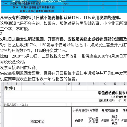
从来没有所谓的
5
月
1
日就不能再抵扣认证
17%
、
11%
专用发票的通知。
这种通知也是不会有的，如果有，那绝对是劳民伤财的事，小企业无所
三个字：不可能。
2
5
月
1
日之后发生销货退回、开票有误、应税服务终止或者销货部分退回及
5月1日之后收到17%、11%发票不仅可以认证抵扣，如果发生需要开
17%的开负数17%，11%的开负数11%。
比如，2018年5月10日，二哥税税念公司收到一张供应商2018年4月
哥税税念公司。
发票直接退回供应商。
供应商收到退回发票后，直接在开票系统申请红字通知单并开具红字发票，金额
供应商申报表直接在附表一填写相应的位置。