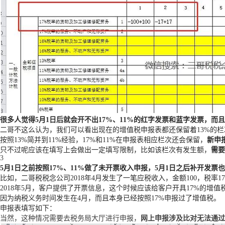
很多人觉得
5
月
1
日后就会开不出
17%
、
11%
的红字发票和蓝字发票，而且
二哥不这么认为，我们可以看出现在的增值税申报表都还保留着13%的
按照13%简并到11%经验，17%和11%在申报表相应栏次还会保留，
新申
只不过呢应该在填写上会做出一定填写限制，比如该栏次有发生额，
需要
3
5
月
1
日之前按照
17%
、
11%
做了未开票收入申报，
5
月
1
日之后补开发票也
比如，二哥税税念公司2018年4月发生了一笔应税收入，金额100，税
2018年5月，客户提供了开票信息，这个时候应该给客户开具17%的增值
因为纳税义务时间发生在4月，而且本身已经按照17%申报过了增值税。
申报表填写如下：
当然，这种情况需要去税务局大厅进行申报，
网上申报涉及比对无法通过