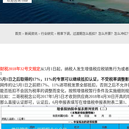
欢迎咨询 code
首页
>
新闻资讯
>
行业研究
>
税率下调，过渡期怎么抵扣？怎么开票？怎么冲红
财税2018年32号文规定
从5月1日起，纳税人发生增值税应税销售行为或者进
1
5
月
1
日之后取得的
17%
，
11%
的专票可以继续抵扣认证，不受税率调整影
网传的让5月1日之前把17%、11%进项税发票全部抵扣，否则之后不允许
能否抵扣不会因为税率的调整而变化，按照增值税暂行条件及实施细则
比如：二哥税税念公司2017年5月5日才收到供应商2018年4月30日开具
那么直接认证即可，认证后，6月申报表填写在增值税申报表附表二第1、