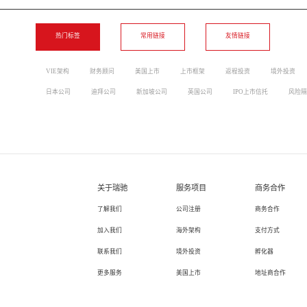
热门标签
常用链接
友情链接
VIE架构
财务顾问
美国上市
上市框架
返程投资
境外投资
日本公司
迪拜公司
新加坡公司
英国公司
IPO上市信托
风险隔
关于瑞驰
服务项目
商务合作
了解我们
公司注册
商务合作
加入我们
海外架构
支付方式
联系我们
境外投资
孵化器
更多服务
美国上市
地址商合作