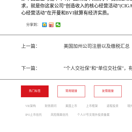
求，就是你这家公司“创造收入的核心经营活动”(CI
心经营活动”在开曼和BVI就算有经济实质。
分享到：
上一篇：
美国加州公司注册以及缴税汇总
下一篇：
“个人交社保”和“单位交社保”
热门标签
常用链接
友情链接
VIE架构
财务顾问
美国上市
上市框架
返程投资
境
IPO上市信托
风险隔离信托
个人37号文境外投资备案