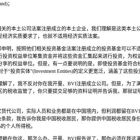
nd)；
I相关的本土公司法案注册成立的本土企业，我们理解是这类本土
足经济实质要求了，也就不适用经济实质法案。
确都申明，按照他们相关投资基金法案注册成立的投资基金可以不
行投资权益单位筹集资金并将这些资金汇集起来进行投资，为权
享的权益单位。但是，有一点要说明的是，即使投资基金符合经济
资实体”(Investment Entities)的定义更宽泛，涵盖了这些
理解了，我不反对你在我开曼、BVI注册成立公司。但是，为了
区的税收监管了，你只要提交足够的资料证明并告诉我，那就证明
家货代公司，实际人员和业务都是在中国境内，但利润都留在BVI
免条款，我告诉你我是中国税收居民，那你提供中国税收居民身
%的个人所得税。
望赖在你这，那怎么办，开曼、BVI报告说了，那你必须在我这