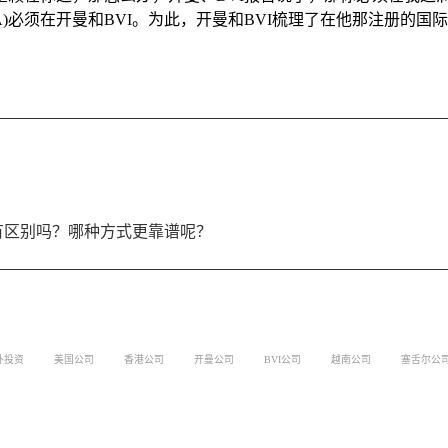
GA)必须在开曼和BVI。为此，开曼和BVI梳理了在他那注册的
，有区别吗？哪种方式更靠谱呢？
外投资
美国公司
香港公司
开曼公司
BVI公司
越南公司
塞舌尔公