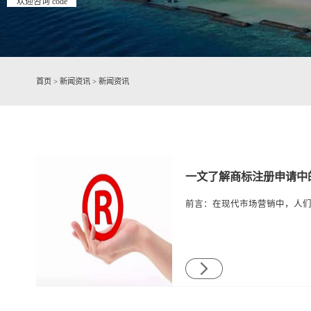
欢迎咨询 code
首页
>
新闻资讯
>
新闻资讯
一文了解商标注册申请中