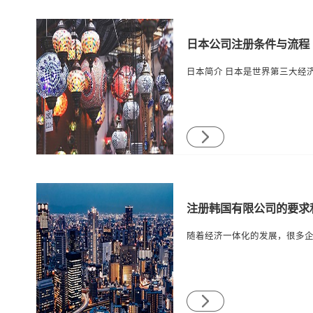
日本公司注册条件与流程
注册韩国有限公司的要求