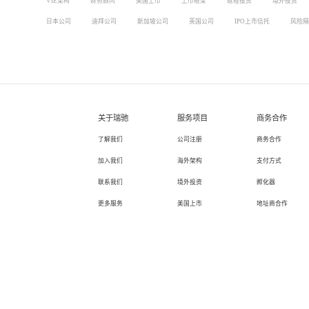
VIE架构
财务顾问
美国上市
上市框架
返程投资
境外投资
日本公司
迪拜公司
新加坡公司
英国公司
IPO上市信托
风险隔
关于瑞驰
服务项目
商务合作
了解我们
公司注册
商务合作
加入我们
海外架构
支付方式
联系我们
境外投资
孵化器
更多服务
美国上市
地址商合作