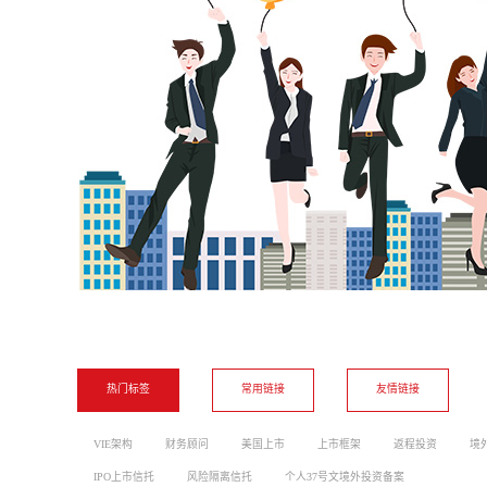
热门标签
常用链接
友情链接
VIE架构
财务顾问
美国上市
上市框架
返程投资
境
IPO上市信托
风险隔离信托
个人37号文境外投资备案