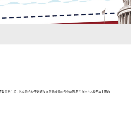
不设盈利门槛，因此适合处于迅速发展急需融资的各类公司,甚至在国内A股无法上市的