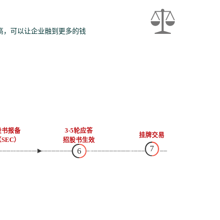
高，可以让企业融到更多的钱
股书报备
3-5轮应答
挂牌交易
SEC）
招股书生效
7
6