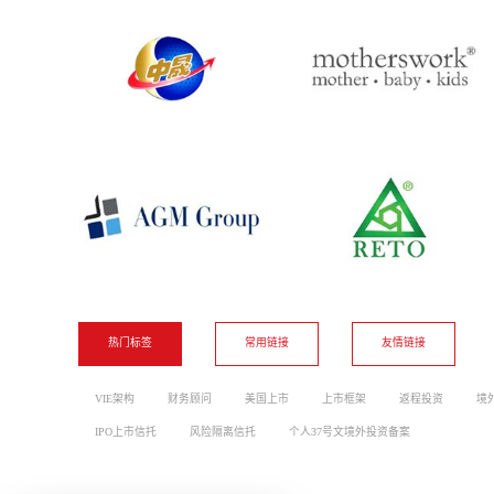
热门标签
常用链接
友情链接
VIE架构
财务顾问
美国上市
上市框架
返程投资
境
IPO上市信托
风险隔离信托
个人37号文境外投资备案