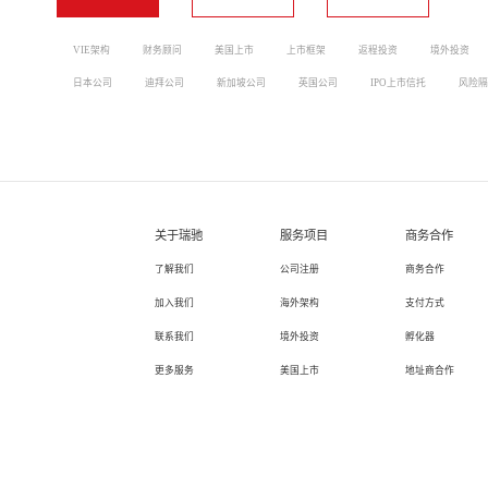
VIE架构
财务顾问
美国上市
上市框架
返程投资
境外投资
日本公司
迪拜公司
新加坡公司
英国公司
IPO上市信托
风险隔
关于瑞驰
服务项目
商务合作
了解我们
公司注册
商务合作
加入我们
海外架构
支付方式
联系我们
境外投资
孵化器
更多服务
美国上市
地址商合作