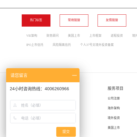
热门标签
常用链接
友情链接
VIE架构
财务顾问
美国上市
上市框架
返程投资
境
IPO上市信托
风险隔离信托
个人37号文境外投资备案
请您留言
24小时咨询热线：4006260966
关于瑞驰
服务项目
了解我们
公司注册
加入我们
海外架构
联系我们
境外投资
更多服务
美国上市
提交