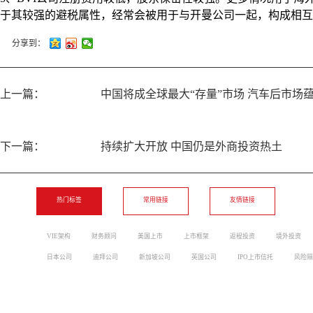
于其较强的避税属性，经常会被用于与开曼公司一起，构成相互
分享到：
上一篇：
中国将成全球最大“存量”市场 汽车后市场蕴
下一篇：
持续扩大开放 中国仍是外商投资热土
热门标签
常用链接
友情链接
VIE架构
财务顾问
美国上市
上市框架
返程投资
境外投资
日本公司
迪拜公司
新加坡公司
英国公司
IPO上市信托
风险隔