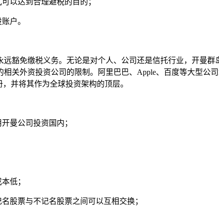
式可以达到合理避税的目的；
设账户。
永远豁免缴税义务。无论是对个人、公司还是信托行业，开曼群岛
相关外资投资公司的限制。阿里巴巴、Apple、百度等大型公
册，并将其作为全球投资架构的顶层。
用开曼公司投资国内；
成本低；
记名股票与不记名股票之间可以互相交换；