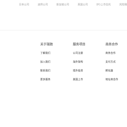
日本公司
迪拜公司
新加坡公司
英国公司
IPO上市信托
风险隔
关于瑞驰
服务项目
商务合作
了解我们
公司注册
商务合作
加入我们
海外架构
支付方式
联系我们
境外投资
孵化器
更多服务
美国上市
地址商合作