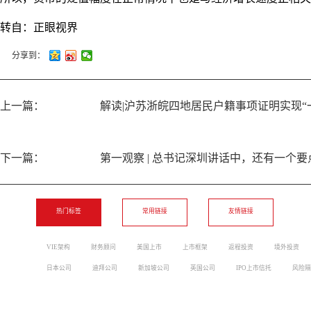
转自：正眼视界
分享到：
上一篇：
解读|沪苏浙皖四地居民户籍事项证明实现“
下一篇：
第一观察 | 总书记深圳讲话中，还有一个
热门标签
常用链接
友情链接
VIE架构
财务顾问
美国上市
上市框架
返程投资
境外投资
日本公司
迪拜公司
新加坡公司
英国公司
IPO上市信托
风险隔