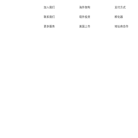
加入我们
海外架构
支付方式
联系我们
境外投资
孵化器
更多服务
美国上市
地址商合作