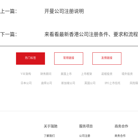
上一篇：
开曼公司注册说明
下一篇：
来看看最新香港公司注册条件、要求和流程
热门标签
常用链接
友情链接
VIE架构
财务顾问
美国上市
上市框架
返程投资
境外投资
日本公司
迪拜公司
新加坡公司
英国公司
IPO上市信托
风险隔
关于瑞驰
服务项目
商务合作
了解我们
公司注册
商务合作