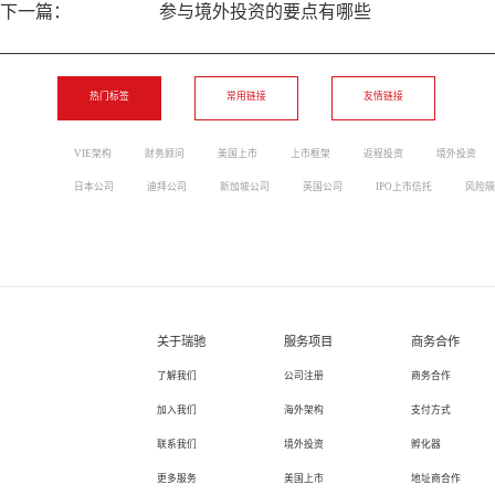
下一篇：
参与境外投资的要点有哪些
热门标签
常用链接
友情链接
VIE架构
财务顾问
美国上市
上市框架
返程投资
境外投资
日本公司
迪拜公司
新加坡公司
英国公司
IPO上市信托
风险隔
关于瑞驰
服务项目
商务合作
了解我们
公司注册
商务合作
加入我们
海外架构
支付方式
联系我们
境外投资
孵化器
更多服务
美国上市
地址商合作