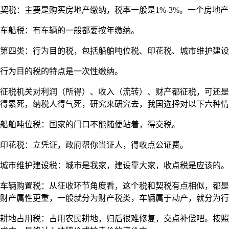
契税：主要是购买房地产缴纳，税率一般是1%-3%。一个房地
车船税：有车辆的一般都要按年缴纳。
第四类：行为目的税，包括船舶吨位税、印花税、城市维护建设
行为目的税的特点是一次性缴纳。
征税机关对利润（所得）、收入（流转）、财产都征税，可还是
得累死，纳税人得气死，研究来研究去，我国选择对以下六种情
船舶吨位税：国家的门口不能随便站着，得交税。
印花税：立凭证，政府帮你当证人，得收点公证费。
城市维护建设税：城市是我家，建设靠大家，收点税是应该的。
车辆购置税：从征收环节角度看，这个税和契税有点相似，都是
财产属性更重，一般就分为财产税类，车辆属于动产，就分为行
耕地占用税：占用农民耕地，归后很难修复，交点补偿吧。按照