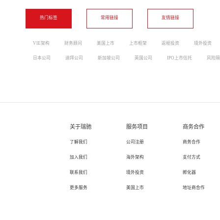
热门标签
常用链接
友情链接
VIE架构
财务顾问
美国上市
上市框架
返程投资
境外投资
日本公司
迪拜公司
新加坡公司
英国公司
IPO上市信托
风险隔
关于瑞驰
服务项目
商务合作
了解我们
公司注册
商务合作
加入我们
海外架构
支付方式
联系我们
境外投资
孵化器
更多服务
美国上市
地址商合作