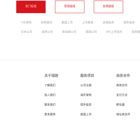
热门标签
常用链接
友情链接
VIE架构
财务顾问
美国上市
上市框架
返程投资
境外投资
日本公司
迪拜公司
新加坡公司
英国公司
IPO上市信托
风险隔
关于瑞驰
服务项目
商务合作
了解我们
公司注册
商务合作
加入我们
海外架构
支付方式
联系我们
境外投资
孵化器
更多服务
美国上市
地址商合作