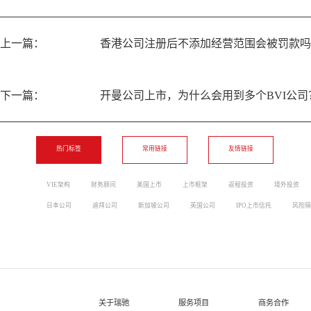
上一篇：
香港公司注册后不添加经营范围会被罚款吗
下一篇：
开曼公司上市，为什么会用到多个BVI公司
热门标签
常用链接
友情链接
VIE架构
财务顾问
美国上市
上市框架
返程投资
境外投资
日本公司
迪拜公司
新加坡公司
英国公司
IPO上市信托
风险隔
关于瑞驰
服务项目
商务合作