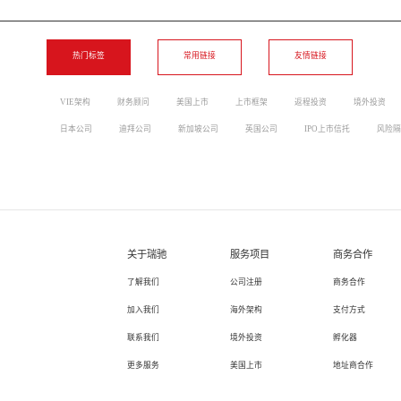
热门标签
常用链接
友情链接
VIE架构
财务顾问
美国上市
上市框架
返程投资
境外投资
日本公司
迪拜公司
新加坡公司
英国公司
IPO上市信托
风险隔
关于瑞驰
服务项目
商务合作
了解我们
公司注册
商务合作
加入我们
海外架构
支付方式
联系我们
境外投资
孵化器
更多服务
美国上市
地址商合作