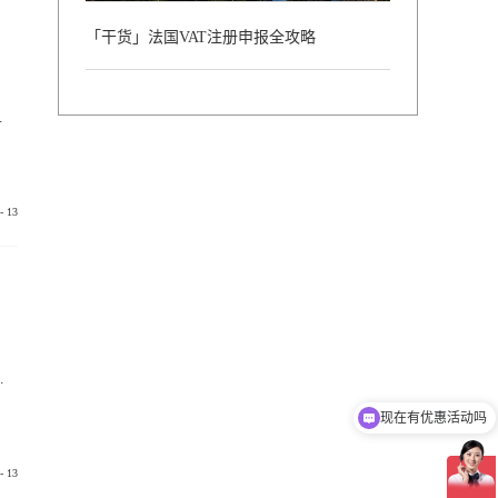
「干货」法国VAT注册申报全攻略
投资性公司的投资范围包括向所投资企业提供代理、培训、协助寻求贷款及担保...
-
13
前，部分私募基金未在开曼群岛金融管理局（以下简称'CIMA'）注册，其运营、投资和风险的信息披...
现在有优惠活动吗
-
13