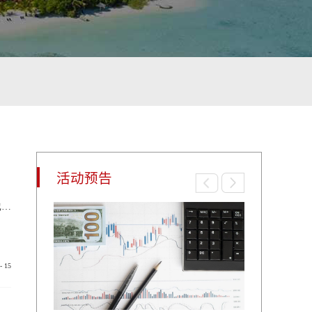
活动预告
注册印尼公司的优势近年来印度尼西亚的经济稳步发展，特别在旅游行业的带动下，也是东南亚不可小觑的经济体。要在印尼进行投资就必须要注册印尼公司，那么如何注册印尼公司呢？印尼注册公司有什么好处吗？在印尼注册公司的主要优势体现在税收优惠上：1、在印尼注册有限公司和合作社形式的新投资或扩充投资获所得税优惠。所得税优惠包括：（1）30%于投资总值之营业净利可在6年之内付清，即是每年支付5%。（2）加速偿还和折...
-
15