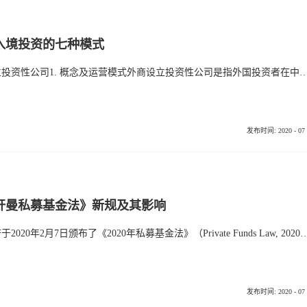
入境投资的七种模式
一、外商设立投资性公司1. 概念及运营模式外商设立投资性公司是指外国投资者在中国以独资或中外合资的形式设立的从事直接投资业务的公司。其运营模式为境外公司在境内收购或者成立子公司，海外股东以注入投资额的名义调动境外资金进入境内子公司，投资额包括资本金和投注差，境内子公司在经营范围内利用资本金和投注差对境内项目进行投资。2.投资范围
发布时间:
2020
-
07
《开曼私募基金法》新规及其影响
开曼群岛政府于2020年2月7日颁布了《2020年私募基金法》（Private Funds Law, 2020）及《2020年私募基金规定》（Private Funds Regulations 2020）（以下合并简称“开曼新私募基金法”）。开曼新私募基金法出台的背景在开曼新私募基金法出台
发布时间:
2020
-
07