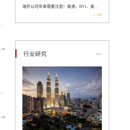
海外公司年审需要注意！香港、BVI、美国、新加坡年审有何不同？
详情
募基金都很熟悉，因为在支付宝、各家网上银行等金融APP中都会有所涉及，但私募基金究竟是什么？它是如何发展的？私募和公募究竟有什么样的本质区别？今天我就跟大家好好聊一聊。一、私募的发展历史每个事物的发展，都有其特定的历史背景，私募也不例外。在改革开发之后，我国金融市场发展日新月异，起初证券公司利用部门优势，吸收当时先富起来的一部分人的资金，专门用来打新股，实现低风险高收益，这是私募发展的...
-
14
行业研究
more
关于境外投资备案申请，想在国外开展业务的老板肯定了解过。简单来说，就是国内企业投资中国大陆以外的公司，包括港澳台以及其他国家和地区，新设立企业或并购企业股权，这都属于境外投资，所以都要依法遵守《企业境外投资管理办法》的规定。2017年以来我国对外投资的方针根据“一带一路”共‌‌同建设和国际产能合作的政策，国家坚持企业主体、市场原则、政府引导，坚持实施以备案制为主的对外投资管理方式，把推进对外投资便...
-
14