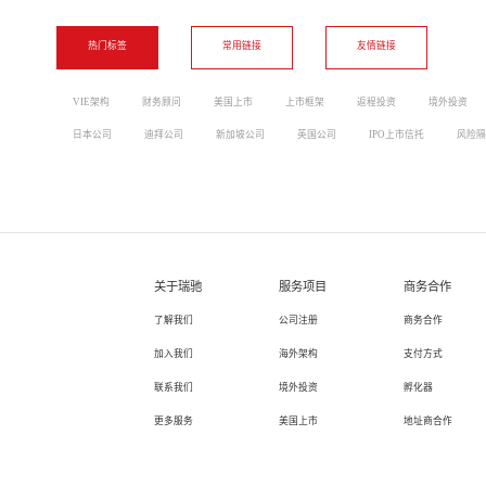
热门标签
常用链接
友情链接
VIE架构
财务顾问
美国上市
上市框架
返程投资
境外投资
日本公司
迪拜公司
新加坡公司
英国公司
IPO上市信托
风险隔
关于瑞驰
服务项目
商务合作
了解我们
公司注册
商务合作
加入我们
海外架构
支付方式
联系我们
境外投资
孵化器
更多服务
美国上市
地址商合作