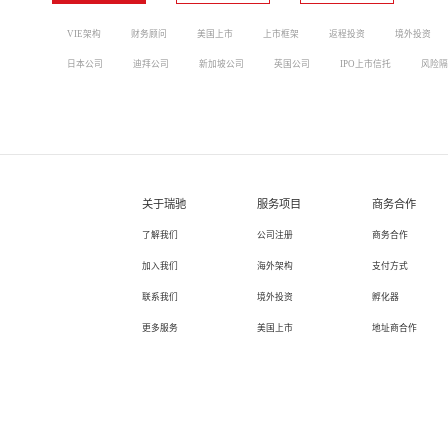
VIE架构
财务顾问
美国上市
上市框架
返程投资
境外投资
日本公司
迪拜公司
新加坡公司
英国公司
IPO上市信托
风险隔
关于瑞驰
服务项目
商务合作
了解我们
公司注册
商务合作
加入我们
海外架构
支付方式
联系我们
境外投资
孵化器
更多服务
美国上市
地址商合作