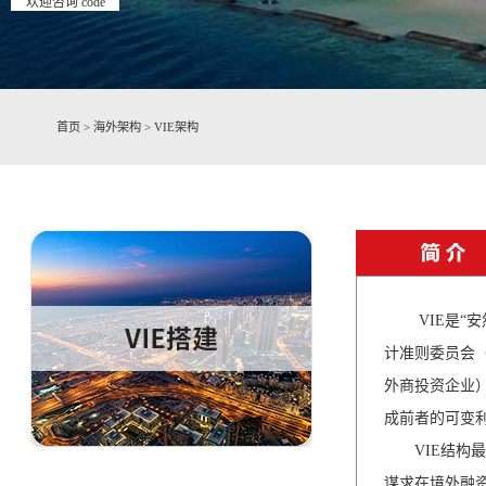
欢迎咨询 code
首页
>
海外架构
>
VIE架构
VIE是“安
计准则委员会（F
外商投资企业
成前者的可变
VIE结构最
谋求在境外融