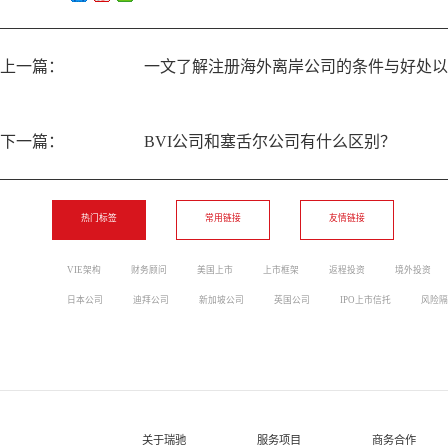
上一篇：
一文了解注册海外离岸公司的条件与好处以
下一篇：
BVI公司和塞舌尔公司有什么区别？
热门标签
常用链接
友情链接
VIE架构
财务顾问
美国上市
上市框架
返程投资
境外投资
日本公司
迪拜公司
新加坡公司
英国公司
IPO上市信托
风险隔
关于瑞驰
服务项目
商务合作