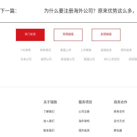
下一篇：
为什么要注册海外公司？原来优势这么多，
热门标签
常用链接
友情链接
VIE架构
财务顾问
美国上市
上市框架
返程投资
境外投资
日本公司
迪拜公司
新加坡公司
英国公司
IPO上市信托
风险隔
关于瑞驰
服务项目
商务合作
了解我们
公司注册
商务合作
加入我们
海外架构
支付方式
联系我们
境外投资
孵化器